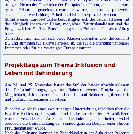
es, den Schülerinnen und Schülern die Europäische Union näher zu
bringen. Neben der Geschichte der Europäischen Union, die anhand eines
großen Zeitstrahls gemeinsam erarbeitet wurde, konnten beispielsweise
auch Themen wie Bildung, Arbeit, und Klima besprochen werden.
Mithilfe eines Europa-Puzzles beschäftigten sich die beiden Klassen mit
den Mitgliedsländern der Union, möglichen Beitrittskandidaten und der
Frage, welchen Einfluss Entscheidungen aus Brüssel auf unseren Alltag
haben.
Zum Abschluss machten sich beide Klassen Gedanken über die Zukunft
EU und stimmten für fiktive Parteien ab, die für die Stärkung nationaler
Interessen oder für ein vereinigtes Europa eintraten.
Projekttage zum Thema Inklusion und
Leben mit Behinderung
Am 24. und 25. November hatten die SuS der beiden Abschlussklassen
des Realschulbildungsganges im Rahmen zweier Projekttage die
Möglichkeit, sich mit dem Thema Inklusion und Behinderung theoretisch
und praktisch auseinander zu setzen.
Zunächst wurde in einer zweistündigen Unterrichtung inhaltlich über die
Begriffe Exklusion, Integration und Inklusion diskutiert. Anschließend
wurden verschiedene Arten von Behinderungen erarbeitet, wobei
besonders die Einschränkung der Sinnesorgane am Beispiel einer blinden
Frau thematisiert wurde.
Nach der Hofpause konnten die Zehntklässler in der Aula einen Parcours