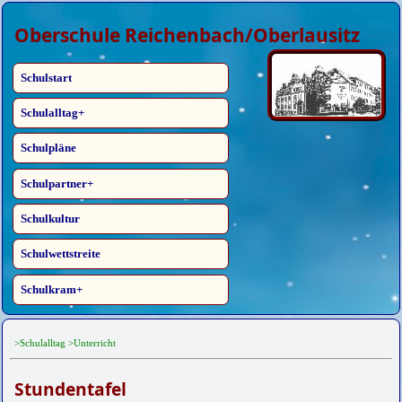
Oberschule Reichenbach/Oberlausitz
Schulstart
Schulalltag
Schulpläne
Schulpartner
Schulkultur
Schulwettstreite
Schulkram
>Schulalltag >Unterricht
Stundentafel