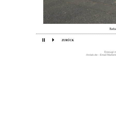
Ratha
ZURÜCK
Erzeugt m
Arclab.de -
Email Market